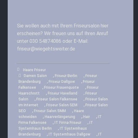
Sie wollen auch mit Ihrem Friseursalon hier
erscheinen? Wir freuen uns auf Ihren Anruf
unter 030 54874086 oder E-Mail:
friseur@wiegehtsweiter.de
Haare Friseur
,
,
Damen Salon
Friseur Berlin
Friseur
,
,
Brandenburg
Friseur Dallgow
Friseur
,
,
Falkensee
Friseur Frauenquote
Friseur
,
,
Haarschnitt
Friseur Havelland
Friseur
,
,
Salon
Friseur Salon Falkensee
Friseur Salon
,
,
im Internet
Friseur Salon SEM
Friseur Salon
,
,
SEO
Friseur Salon SMM
Haare
,
,
,
schneiden
Haarverlängerung
Hair
IT
,
,
Firma Falkensee
IT Firma Friseur
IT
,
Systemhaus Berlin
IT Systemhaus
,
,
Brandenburg
IT Systemhaus Dallgow
IT