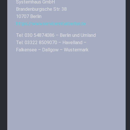
Systemhaus GmbH
Brandenburgische Str. 38
10707 Berlin
https://www.servicemitarbeiter.de
Tel: 030 54874086 – Berlin und Umland
Tel: 03322 8509070 – Havelland –
Falkensee – Dallgow – Wustermark