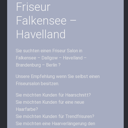
Friseur
Falkensee –
Havelland
Sie suchten einen Friseur Salon in
Falkensee – Dallgow – Havelland –
Brandenburg – Berlin ?
Unsere Empfehlung wenn Sie selbst einen
Friseursalon besitzen.
Sie möchten Kunden für Haarschnitt?
Sie möchten Kunden für eine neue
Haarfarbe?
Sie möchten Kunden für Trendfrisuren?
Sie möchten eine Haarverlängerung den