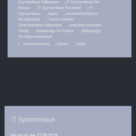
,
Systemhaus Falkensee
IT Systemhaus für
,
,
Friseur
IT Systemhaus Potsdam
IT-
,
,
,
Systemhaus
legen
Servicemitarbeiter
,
,
SK Haistyles
Telefon Makler
,
Telefonmakler Falkensee
waschen scheiden
,
,
fönen
Webdesign für Friseur
Webdesign
für Salon Havelland
,
,
Dienstleistung
Friseur
Salon
IT Systemhaus
Heute ist der 07.08.2026