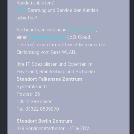
Kunden anbieten?
TOP
Beratung und Service den Kunden
anbieten?
Sie benötigen eine neue
Internetseite
,
einen
Telefonanschluss
(.z.B. Cloud
Telefon), einen Internetanschluss oder die
Einrichtung vom Gast WLAN.
Ihre IT Spezialisten und Experten im
Havelland, Brandenburg und Potsdam:
Standort Falkensee Zentrum
Systemhaus IT
Poststr. 26
14612 Falkensee
Tel: 03322 8509070
Standort Berlin Zentrum
IHR Servicemitarbeiter – IT & EDV