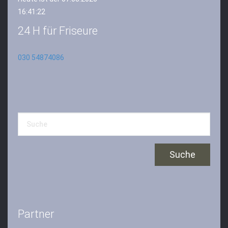
16:41:23
24 H für Friseure
030 54874086
Partner