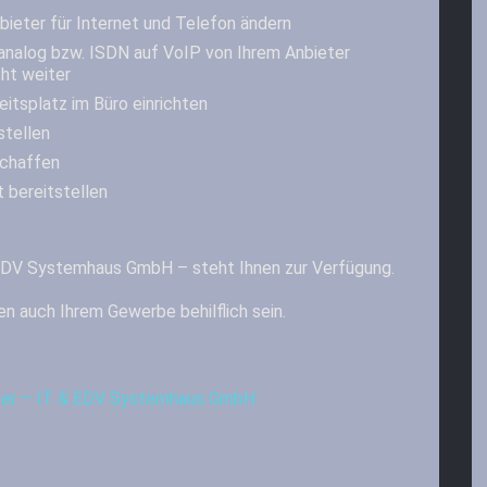
nbieter für Internet und Telefon ändern
nalog bzw. ISDN auf VoIP von Ihrem Anbieter
ht weiter
eitsplatz im Büro einrichten
stellen
schaffen
 bereitstellen
 EDV Systemhaus GmbH – steht Ihnen zur Verfügung.
en auch Ihrem Gewerbe behilflich sein.
iter – IT & EDV Systemhaus GmbH