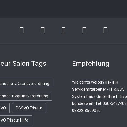
seur Salon Tags
Empfehlung
Wie gehts weiter?
IHR
IHR
enschutz Grundverordnung
Servicemitarbeiter - IT & EDV
enschutzgrundverordnung
Systemhaus GmbH
Ihre IT Ex
bundesweit! Tel: 030-54874086
SVO
DGSVO Friseur
03322-8509070
VO Friseur Hilfe