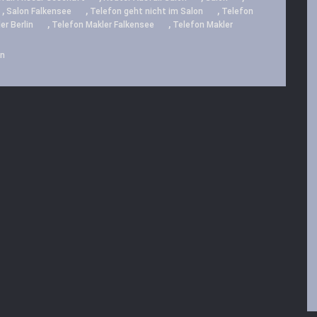
,
,
,
Salon Falkensee
Telefon geht nicht im Salon
Telefon
,
,
er Berlin
Telefon Makler Falkensee
Telefon Makler
on