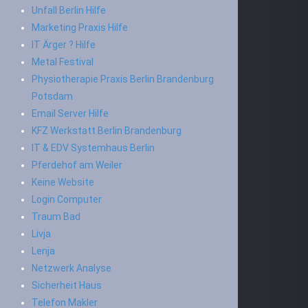
Unfall Berlin Hilfe
Marketing Praxis Hilfe
IT Ärger ? Hilfe
Metal Festival
Physiotherapie Praxis Berlin Brandenburg
Potsdam
Email Server Hilfe
KFZ Werkstatt Berlin Brandenburg
IT & EDV Systemhaus Berlin
Pferdehof am Weiler
Keine Website
Login Computer
Traum Bad
Livja
Lenja
Netzwerk Analyse
Sicherheit Haus
Telefon Makler