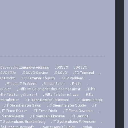
,
,
,
Datenschutzgrundverordnung
DGSVO
DGSVO
,
,
,
,
SVO Hilfe
DGSVO Service
DSGVO
EC Terminal
,
,
,
eht nicht
EC Terminal Tausch
EDV Problem
,
,
,
,
Friseur IT Problem
Friseur Salon
Frisör
,
,
ur Salon
Hilfe im Salon geht das Internet nicht
Hilfe
,
,
ilfe Telefon geht nicht
Hilfe Telefon ist aus
Hilfe
,
,
emitarbeiter
IT Dienstleister Falkensee
IT Dienstleister
,
,
,
IT Dienstleister Salon
IT Dienstleister Studio
IT
,
,
,
,
IT Firma Friseur
IT Firma Frisör
IT Firma Gewerbe
,
,
T Service Berlin
IT Service Falkensee
IT Service
,
,
IT Systemhaus Brandenburg
IT Systemhaus Falkensee
,
,
,
fall Friseur Geschäft
Router Ausfall Salon
Salon