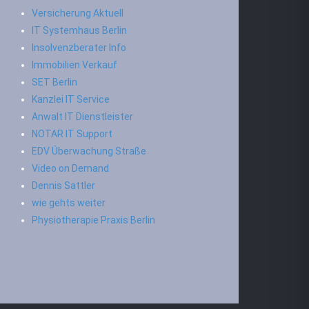
Versicherung Aktuell
IT Systemhaus Berlin
Insolvenzberater Info
Immobilien Verkauf
SET Berlin
Kanzlei IT Service
Anwalt IT Dienstleister
NOTAR IT Support
EDV Überwachung Straße
Video on Demand
Dennis Sattler
wie gehts weiter
Physiotherapie Praxis Berlin