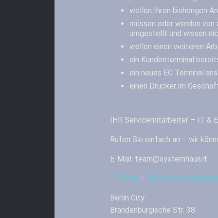
wollen Ihren bisherigen A
müssen oder werden von a
umgestellt und wissen nic
wollen einen weiteren Arb
ein Kundenterminal bereit
ein neues EC Terminal an
einen Drucker im Geschäft
IHR Servicemitarbeiter – IT &
Rufen Sie einfach an – wir könn
E-Mail: team@systemhaus.it
IT Firma
–
IHR Servicemitarbe
Berlin City:
Brandenburgische Str. 38