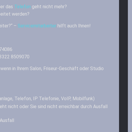
er das
Telefon
geht nicht mehr?
eitet werden?
eiter?“ –
Servicemitarbeiter
hilft auch Ihnen!
874086
03322 8509070
 wenn in Ihrem Salon, Friseur-Geschäft oder Studio
nlage, Telefon, IP Telefonie, VoIP, Mobilfunk)
eht nicht oder Sie sind nicht erreichbar durch Ausfall
usfall