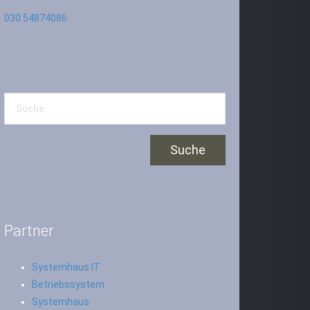
030 54874086
Partner
Systemhaus IT
Betriebssystem
Systemhaus