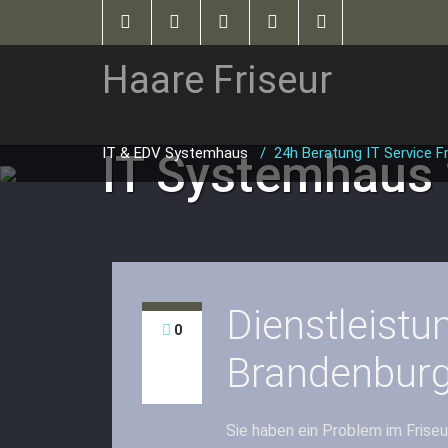
Haare Friseur
IT & EDV Systemhaus
/
24h Beratung IT Service Fr
IT Systemhaus
Dienstleistu
0
Brandenbur
Sie haben ein Problem im Friseu