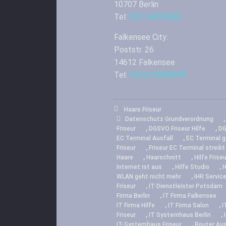
10707 Berlin
Tel:
030 54874086
Falkensee City:
Poststr. 26
14612 Falkensee
Tel:
03322 8509070
Haare Friseur
Datenschutz Grundverordnung
,
,
Friseur
DGSVO Friseur Hilfe
DG
,
EC Terminal Ausfall
EC Terminal g
,
Friseur
Friseur EC Terminal streikt
,
,
Haare
Haarschnitt
Hilfe Frise
,
,
Internet ist aus
Hilfe Studio
H
,
WLAN geht nicht mehr
IHR Servic
,
Friseur
IT Dienstleister Potsdam
,
Firma Berlin
IT Firma Falkensee
,
,
IT Firma Hilfe
IT Firma Salon
I
,
,
Friseur
IT Systemhaus Berlin
,
IT-Systemhaus Friseur
Router Aus