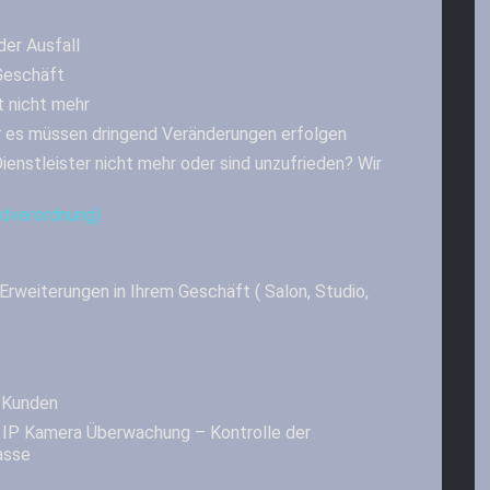
er Ausfall
Geschäft
 nicht mehr
er es müssen dringend Veränderungen erfolgen
Dienstleister nicht mehr oder sind unzufrieden? Wir
dverordnung)
rweiterungen in Ihrem Geschäft ( Salon, Studio,
 Kunden
 IP Kamera Überwachung – Kontrolle der
asse