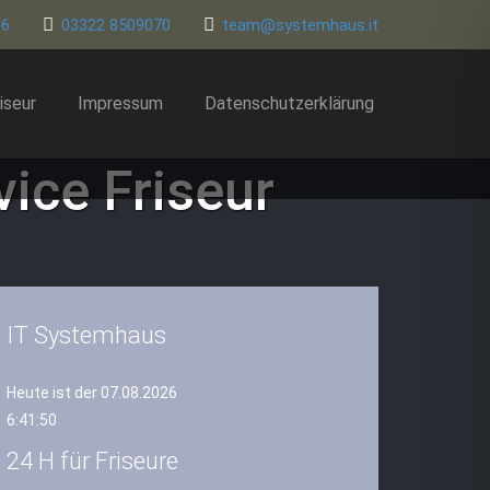
86
03322 8509070
team@systemhaus.it
iseur
Impressum
Datenschutzerklärung
vice Friseur
IT Systemhaus
Heute ist der 07.08.2026
6:41:51
24 H für Friseure