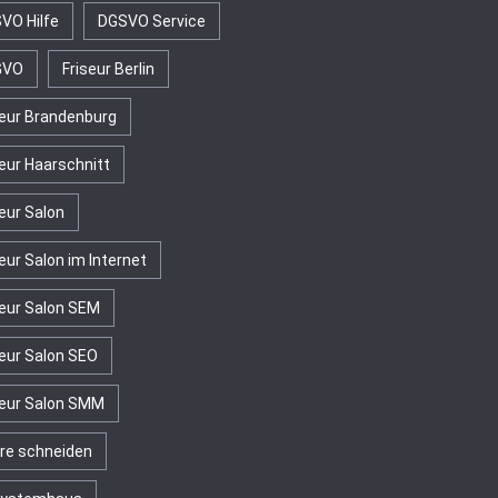
VO Hilfe
DGSVO Service
GVO
Friseur Berlin
seur Brandenburg
seur Haarschnitt
seur Salon
eur Salon im Internet
seur Salon SEM
seur Salon SEO
seur Salon SMM
re schneiden