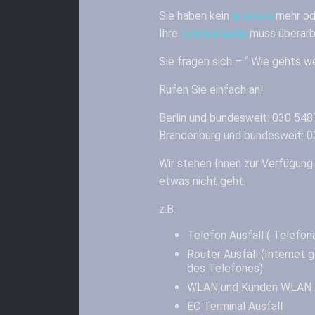
Sie haben kein
Internet
mehr od
Ihre
Internetseite
muss überarb
Sie fragen sich – “ Wie gehts w
Rufen Sie einfach an!
Berlin und bundesweit: 030 54
Brandenburg und bundesweit: 
Wir stehen Ihnen zur Verfügung
etwas nicht geht.
z.B.
Telefon Ausfall ( Telefona
Router Ausfall (Internet g
des Telefones)
WLAN und Kunden WLAN A
EC Terminal Ausfall