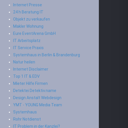
Internet Presse
24 h Beratung IT
Objekt zu verkaufen
Makler Wohnung
Eure EventArena GmbH
IT Arbeitsplatz
IT Service Praxis
Systemhaus in Berlin & Brandenburg
Natur heilen
Internet Disclaimer
Top 1 IT & EDV
Mieter Hilfe Firmen
Detektei Detektiv.name
Design Anstalt Webdesign
YMT - YOUNG Media Team
Systemhaus
Rohr Notdienst
IT Problem in der Kanzlei?