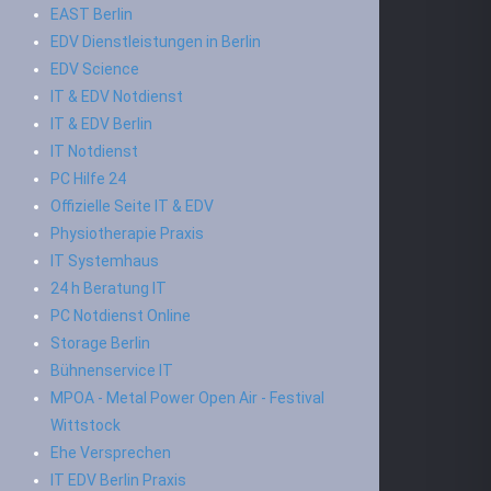
EAST Berlin
EDV Dienstleistungen in Berlin
EDV Science
IT & EDV Notdienst
IT & EDV Berlin
IT Notdienst
PC Hilfe 24
Offizielle Seite IT & EDV
Physiotherapie Praxis
IT Systemhaus
24 h Beratung IT
PC Notdienst Online
Storage Berlin
Bühnenservice IT
MPOA - Metal Power Open Air - Festival
Wittstock
Ehe Versprechen
IT EDV Berlin Praxis