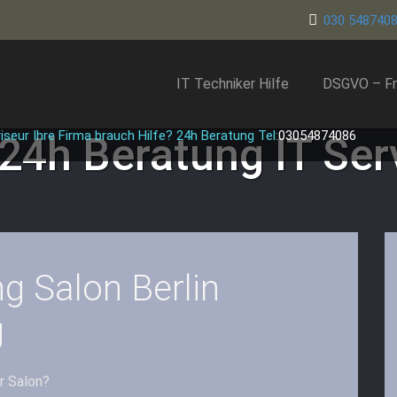
030 548740
IT Techniker Hilfe
DSGVO – Fr
iseur Ihre Firma brauch Hilfe? 24h Beratung Tel:
03054874086
 24h Beratung
IT Ser
ng Salon Berlin
g
r Salon?