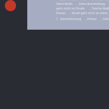
,
Salon Berlin
Salon Brandenburg
,
geht nicht im Studio
Telefon Makl
,
Friseur
WLAN geht nicht im Salon
,
,
Dienstleistung
Friseur
Sal