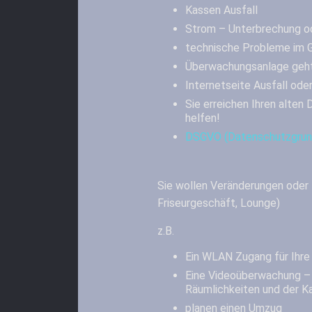
Kassen Ausfall
Strom – Unterbrechung od
technische Probleme im 
Überwachungsanlage geht
Internetseite Ausfall od
Sie erreichen Ihren alten 
helfen!
DSGVO (Datenschutzgrun
Sie wollen Veränderungen oder E
Friseurgeschäft, Lounge)
z.B.
Ein WLAN Zugang für Ihre
Eine Videoüberwachung –
Räumlichkeiten und der K
planen einen Umzug