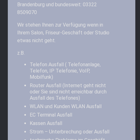
Brandenburg und bundesweit: 03322
8509070
Wir stehen Ihnen zur Verfügung wenn in
Ihrem Salon, Friseur-Geschäft oder Studio
etwas nicht geht.
z.B.
Telefon Ausfall ( Telefonanlage,
Telefon, IP Telefonie, VoIP,
Mobilfunk)
Router Ausfall (Internet geht nicht
oder Sie sind nicht erreichbar durch
Ausfall des Telefones)
WLAN und Kunden WLAN Ausfall
EC Terminal Ausfall
Kassen Ausfall
Strom – Unterbrechung oder Ausfall