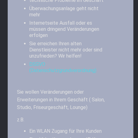
technische Probleme im Geschäft
Überwachungsanlage geht nicht
mehr
Internetseite Ausfall oder es
müssen dringend Veränderungen
erfolgen
Sie erreichen Ihren alten
Dienstleister nicht mehr oder sind
unzufrieden? Wir helfen!
DSGVO
(Datenschutzgrundverordnung)
Sie wollen Veränderungen oder
Erweiterungen in Ihrem Geschäft ( Salon,
Studio, Friseurgeschäft, Lounge)
z.B.
Ein WLAN Zugang für Ihre Kunden