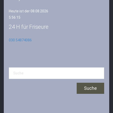
Heute ist der 08.08.2026
5:56:15
24 H für Friseure
030 54874086