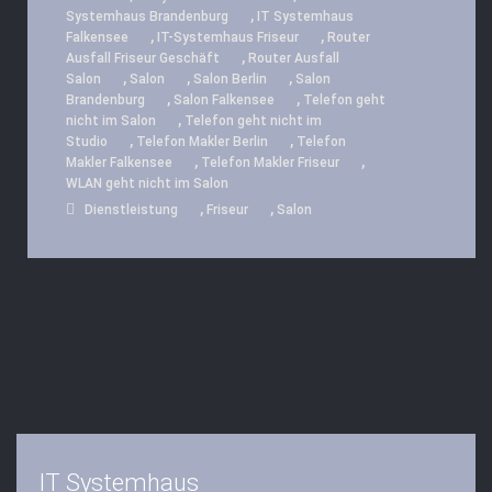
,
Systemhaus Brandenburg
IT Systemhaus
,
,
Falkensee
IT-Systemhaus Friseur
Router
,
Ausfall Friseur Geschäft
Router Ausfall
,
,
,
Salon
Salon
Salon Berlin
Salon
,
,
Brandenburg
Salon Falkensee
Telefon geht
,
nicht im Salon
Telefon geht nicht im
,
,
Studio
Telefon Makler Berlin
Telefon
,
,
Makler Falkensee
Telefon Makler Friseur
WLAN geht nicht im Salon
,
,
Dienstleistung
Friseur
Salon
IT Systemhaus