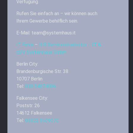
Verfügung.
Rufen Sie einfach an – wir können auch
Ihrem Gewerbe behilflich sein.
E-Mail: team@systemhaus.it
IT Firma
–
IHR Servicemitarbeiter – IT &
EDV Systemhaus GmbH
Berlin City:
Brandenburgische Str. 38
10707 Berlin
Tel:
030 54874086
Falkensee City:
Poststr. 26
14612 Falkensee
Tel:
03322 8509070