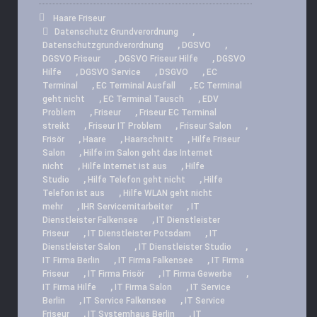
Haare Friseur
,
Datenschutz Grundverordnung
,
,
Datenschutzgrundverordnung
DGSVO
,
,
DGSVO Friseur
DGSVO Friseur Hilfe
DGSVO
,
,
,
Hilfe
DGSVO Service
DSGVO
EC
,
,
Terminal
EC Terminal Ausfall
EC Terminal
,
,
geht nicht
EC Terminal Tausch
EDV
,
,
Problem
Friseur
Friseur EC Terminal
,
,
,
streikt
Friseur IT Problem
Friseur Salon
,
,
,
Frisör
Haare
Haarschnitt
Hilfe Friseur
,
Salon
Hilfe im Salon geht das Internet
,
,
nicht
Hilfe Internet ist aus
Hilfe
,
,
Studio
Hilfe Telefon geht nicht
Hilfe
,
Telefon ist aus
Hilfe WLAN geht nicht
,
,
mehr
IHR Servicemitarbeiter
IT
,
Dienstleister Falkensee
IT Dienstleister
,
,
Friseur
IT Dienstleister Potsdam
IT
,
,
Dienstleister Salon
IT Dienstleister Studio
,
,
IT Firma Berlin
IT Firma Falkensee
IT Firma
,
,
,
Friseur
IT Firma Frisör
IT Firma Gewerbe
,
,
IT Firma Hilfe
IT Firma Salon
IT Service
,
,
Berlin
IT Service Falkensee
IT Service
,
,
Friseur
IT Systemhaus Berlin
IT