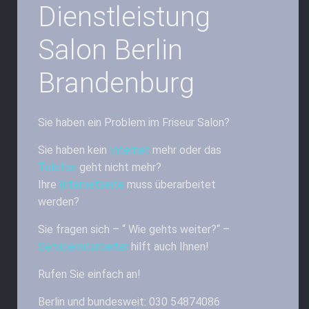
Dienstleistung
Salon Berlin
Brandenburg
Sie haben ein Problem im Friseur Salon?
Sie haben kein
Internet
mehr oder das
Telefon
geht nicht mehr?
Ihre
Internetseite
muss überarbeitet
werden?
Sie fragen sich – “ Wie gehts weiter?“ –
Servicemitarbeiter
hilft auch Ihnen!
Rufen Sie einfach an!
Berlin und bundesweit: 030 54874086