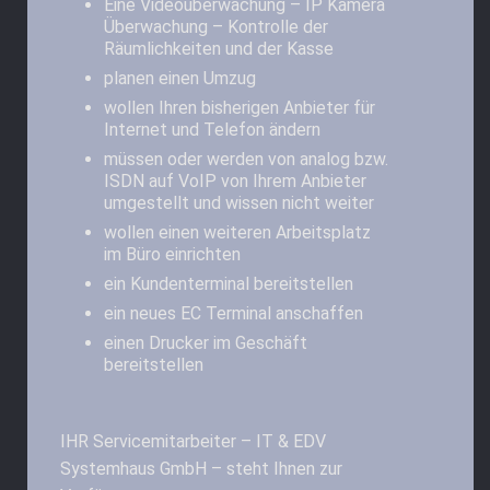
Eine Videoüberwachung – IP Kamera
Überwachung – Kontrolle der
Räumlichkeiten und der Kasse
planen einen Umzug
wollen Ihren bisherigen Anbieter für
Internet und Telefon ändern
müssen oder werden von analog bzw.
ISDN auf VoIP von Ihrem Anbieter
umgestellt und wissen nicht weiter
wollen einen weiteren Arbeitsplatz
im Büro einrichten
ein Kundenterminal bereitstellen
ein neues EC Terminal anschaffen
einen Drucker im Geschäft
bereitstellen
IHR Servicemitarbeiter – IT & EDV
Systemhaus GmbH – steht Ihnen zur