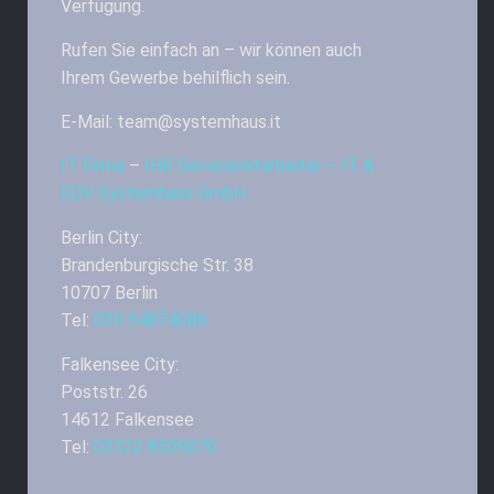
Verfügung.
Rufen Sie einfach an – wir können auch
Ihrem Gewerbe behilflich sein.
E-Mail: team@systemhaus.it
IT Firma
–
IHR Servicemitarbeiter – IT &
EDV Systemhaus GmbH
Berlin City:
Brandenburgische Str. 38
10707 Berlin
Tel:
030 54874086
Falkensee City:
Poststr. 26
14612 Falkensee
Tel:
03322 8509070