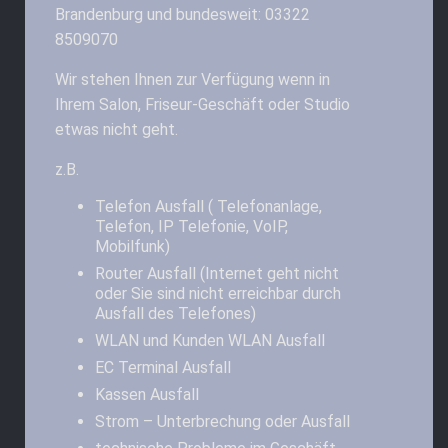
Brandenburg und bundesweit: 03322
8509070
Wir stehen Ihnen zur Verfügung wenn in
Ihrem Salon, Friseur-Geschäft oder Studio
etwas nicht geht.
z.B.
Telefon Ausfall ( Telefonanlage,
Telefon, IP Telefonie, VoIP,
Mobilfunk)
Router Ausfall (Internet geht nicht
oder Sie sind nicht erreichbar durch
Ausfall des Telefones)
WLAN und Kunden WLAN Ausfall
EC Terminal Ausfall
Kassen Ausfall
Strom – Unterbrechung oder Ausfall