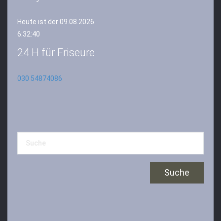
Heute ist der 09.08.2026
6:32:40
24 H für Friseure
030 54874086