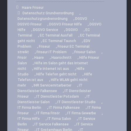
Haare Friseur
,
Datenschutz Grundverordnung
,
,
Datenschutzgrundverordnung
DGSVO
,
,
DGSVO Friseur
DGSVO Friseur Hilfe
DGSVO
,
,
,
Hilfe
DGSVO Service
DSGVO
EC
,
,
Terminal
EC Terminal Ausfall
EC Terminal
,
,
geht nicht
EC Terminal Tausch
EDV
,
,
Problem
Friseur
Friseur EC Terminal
,
,
,
streikt
Friseur IT Problem
Friseur Salon
,
,
,
Frisör
Haare
Haarschnitt
Hilfe Friseur
,
Salon
Hilfe im Salon geht das Internet
,
,
nicht
Hilfe Internet ist aus
Hilfe
,
,
Studio
Hilfe Telefon geht nicht
Hilfe
,
Telefon ist aus
Hilfe WLAN geht nicht
,
,
mehr
IHR Servicemitarbeiter
IT
,
Dienstleister Falkensee
IT Dienstleister
,
,
Friseur
IT Dienstleister Potsdam
IT
,
,
Dienstleister Salon
IT Dienstleister Studio
,
,
IT Firma Berlin
IT Firma Falkensee
IT Firma
,
,
,
Friseur
IT Firma Frisör
IT Firma Gewerbe
,
,
IT Firma Hilfe
IT Firma Salon
IT Service
,
,
Berlin
IT Service Falkensee
IT Service
,
,
Friseur
IT Systemhaus Berlin
IT