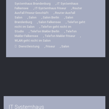
,
Systemhaus Brandenburg
IT Systemhaus
,
,
Falkensee
IT-Systemhaus Friseur
Router
,
Ausfall Friseur Geschäft
Router Ausfall
,
,
,
Salon
Salon
Salon Berlin
Salon
,
,
Brandenburg
Salon Falkensee
Telefon geht
,
nicht im Salon
Telefon geht nicht im
,
,
Studio
Telefon Makler Berlin
Telefon
,
,
Makler Falkensee
Telefon Makler Friseur
WLAN geht nicht im Salon
,
,
Dienstleistung
Friseur
Salon
IT Systemhaus