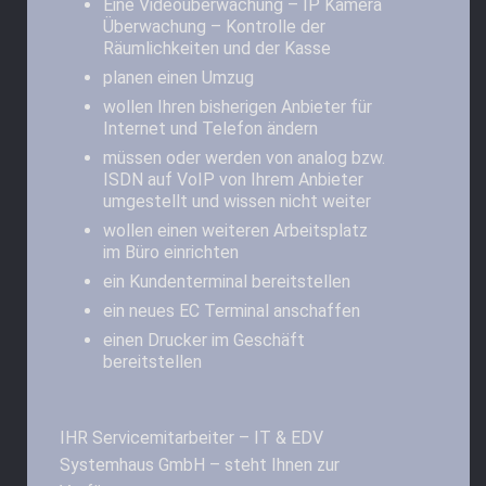
Eine Videoüberwachung – IP Kamera
Überwachung – Kontrolle der
Räumlichkeiten und der Kasse
planen einen Umzug
wollen Ihren bisherigen Anbieter für
Internet und Telefon ändern
müssen oder werden von analog bzw.
ISDN auf VoIP von Ihrem Anbieter
umgestellt und wissen nicht weiter
wollen einen weiteren Arbeitsplatz
im Büro einrichten
ein Kundenterminal bereitstellen
ein neues EC Terminal anschaffen
einen Drucker im Geschäft
bereitstellen
IHR Servicemitarbeiter – IT & EDV
Systemhaus GmbH – steht Ihnen zur