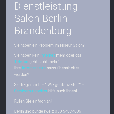
Dienstleistung
Salon Berlin
Brandenburg
Sie haben ein Problem im Friseur Salon?
Sie haben kein
Internet
mehr oder das
Telefon
geht nicht mehr?
Ihre
Internetseite
muss überarbeitet
werden?
Sie fragen sich – “ Wie gehts weiter?“ –
Servicemitarbeiter
hilft auch Ihnen!
Rufen Sie einfach an!
Berlin und bundesweit: 030 54874086