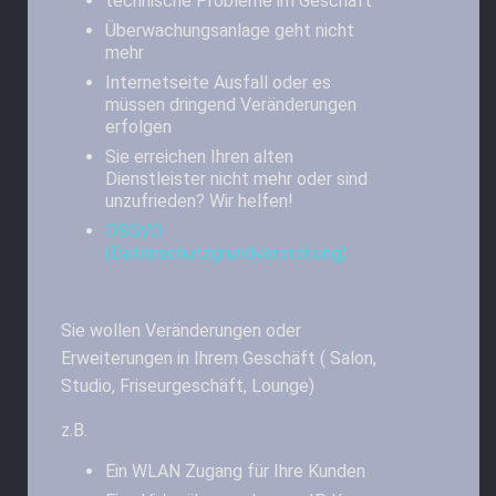
technische Probleme im Geschäft
Überwachungsanlage geht nicht
mehr
Internetseite Ausfall oder es
müssen dringend Veränderungen
erfolgen
Sie erreichen Ihren alten
Dienstleister nicht mehr oder sind
unzufrieden? Wir helfen!
DSGVO
(Datenschutzgrundverordnung)
Sie wollen Veränderungen oder
Erweiterungen in Ihrem Geschäft ( Salon,
Studio, Friseurgeschäft, Lounge)
z.B.
Ein WLAN Zugang für Ihre Kunden